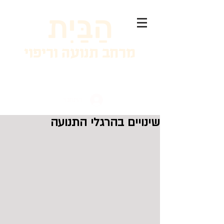
הַבַּיִת
מרחב תנועה וריפוי
התחבר
שינויים בהרגלי התנועה