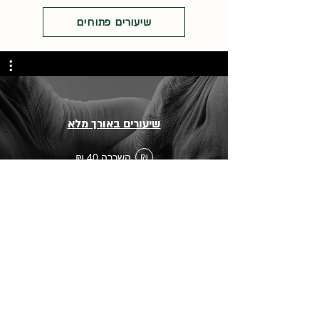
שיעורים פתוחים
שיעורים באורך מלא
השכרה ‏40 ‏₪
₪
ענת מירב
טיפול ותנועה
anatmerav@gmail.com